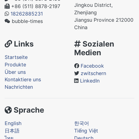
Jingkou District,
+86 (511) 8878-2197
Zhenjiang
18262885231
Jiangsu Province 212000
bubble-times
China
Links
Sozialen
Medien
Startseite
Produkte
Facebook
Über uns
zwitschern
Kontaktiere uns
LinkedIn
Nachrichten
Sprache
English
한국어
日本語
Tiếng Việt
ไทย
Deutsch