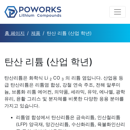
홈 페이지
제품
탄산 리튬 (산업 학년)
탄산 리튬 (산업 학년)
탄산리튬은 화학식 Li
CO
의 리튬 염입니다. 산업용 등
2
3
급 탄산리튬은 리튬염 합성, 강철 연속 주조, 전해 알루미
늄, 브롬화 리튬 에어컨, 의약품, 세라믹, 유약, 에나멜, 광학
유리, 윤활 그리스 및 분자체를 비롯한 다양한 응용 분야를
가지고 있습니다.
리튬염 합성에서 탄산리튬은 금속리튬, 인산철리튬
(LFP) 양극재, 망간산리튬, 수산화리튬, 육불화인산리