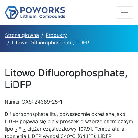
Strona główna
Produkty
Litowo Difluorophosphate, LiDFP
Litowo Difluorophosphate,
LiDFP
Numer CAS: 24389-25-1
Difluorophosphate litu, powszechnie określane jako
LiDFP pojawia się biały proszek o wzorze chemicznym
lipo
F
ciężar cząsteczkowy 107.91. Temperatura
2
2,
topnienia LiDFP wynosi 340°C (644°F). LiDFP