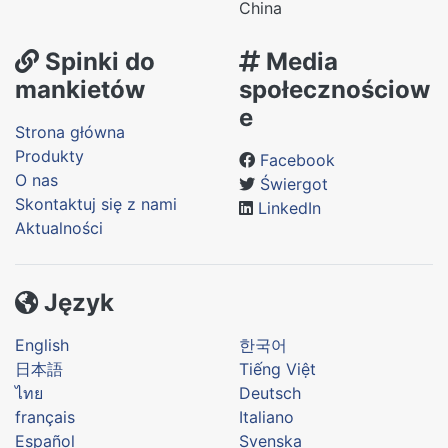
China
Spinki do
Media
mankietów
społecznościow
e
Strona główna
Produkty
Facebook
O nas
Świergot
Skontaktuj się z nami
LinkedIn
Aktualności
Język
English
한국어
日本語
Tiếng Việt
ไทย
Deutsch
français
Italiano
Español
Svenska