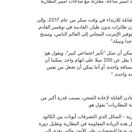
حجم بطارية ليثيوم أيون المستخدمة في 6 فون، فإنه يوفر 2.0 أمبير ساعة، مقارنة مع ساعات أمبير البطارية
خطط SolidEnergy لجلب بطاريات لهواتف الذكية والأجهزة القابلة للارتداء في وقت مبكر من عام 2017، وإلى
ن التطبيق الأول سيكون طائرات بدون طيار، القادمة في نوفمبر القادم.
فير الإنترنت المجاني إلى العالم النامي، ومسح
ا ونبيلة."
كن أن تمثل "تأثير اجتماعي كبير"، ويقول هو:
"معيار الصناعة هو أن السيارات الكهربائية بحاجة الى الذهاب لا يقل عن 200 ميلا على اتهام واحد. يمكننا أن
فة واحدة، أو أننا يمكن أن تجعل من نفس
دن القابلة لإعادة الشحن، بسبب قدرة أكبر من
 للبطاريات" يقول هو.
ية - السائل الذي التصرفات أيونات بين الكاثود
هذه الزيادة المقاومة في البطارية وتقليل دورة
، ودعا التشعبات، على الأنود، والتي تؤدي إلى