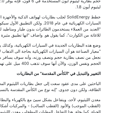
ليثيوم أيون 1.8.
السيارات الكهربائية في عام 2018. ولك
"العديد من العملاء يستخدمون الطائرات بدون طيار ومناطيد لتو
للاغاثة من الكوارث"، كما يقول هو. واضاف "انها تطبيق مثيرة جد
وضع هذه البطاريات الجديدة في السيارات الكهربائية، وكذلك يم
نجعل من نصف بطارية حجم ونصف وزنه، وأنه سوف يسافر مسا
الحجم ونفس الوزن، والآن أنها سوف تذهب 400 ميل على تهمة واحدة. "
التغيير والتبديل في "الكأس المقدسة" من البطاريات
الباحثين على مدى عقود سعت إلى جعل بطاريات الليثيوم المعا
الطاقة، ولكن دون جدوى. "إنه نوع من الكأس المقدسة بالنسبة
معدن الليثيوم، لأحد، ويتفاعل بشكل سيئ مع بالكهرباء والبطار
(القطب الموجب) والأنود (القطب السالب) - والمركبات أشكال 
الحياة. كما يخلق هذا التفاعل المطبات المطحلب معدن الليثيوم