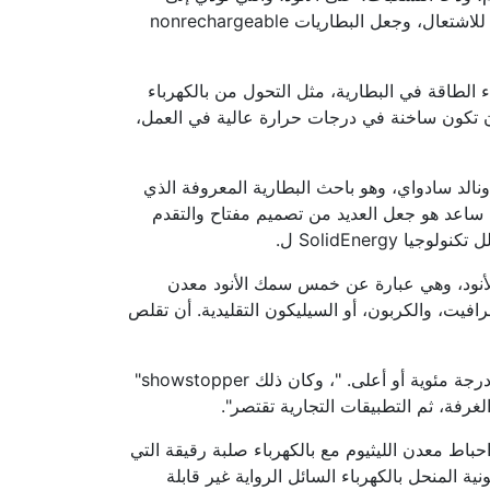
دوائر قصيرة، وتوليد الحرارة العالية التي يشعل بالكهرباء قابل للاشتعال، وجعل البطاريات nonrechargeable
ء الطاقة في البطارية، مثل التحول من بالكهرباء
ن تكون ساخنة في درجات حرارة عالية في العمل،
ا يعمل مرحلة ما بعد الدكتوراه في المجموعة أستاذ MIT دونالد سادواي، وهو باحث البطارية المعروفة الذي
، ساعد هو جعل العديد من تصميم مفتاح والتقدم
SolidEnergy ل.
الأنود، وهي عبارة عن خمس سمك الأنود معدن
رافيت، والكربون، أو السيليكون التقليدية. أن تقلص
ولكن لا يزال هناك نكسة كبيرة: البطارية يعمل فقط على 80 درجة مئوية أو أعلى. "، وكان ذلك showstopper"
غرفة، ثم التطبيقات التجارية تقتصر".
باط معدن الليثيوم مع بالكهرباء صلبة رقيقة التي
ية المنحل بالكهرباء السائل الرواية غير قابلة