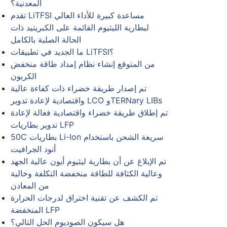
المعدنية؟
تقدم LiTFSI مساعدة كبيرة للأداء العالي
لبطارية الليثيوم القائمة على الكبريتيد ذات
الحالة الصلبة بالكامل
ما الجديد في تطبيقات LiTFSI؟
من المتوقع إنشاء نظام إمداد طاقة منخفض
الكربون
تم إصدار طريقة خضراء ذات كفاءة عالية
واقتصادية لإعادة تدوير LCO وTERNary LIBs
تم إطلاق طريقة خضراء واقتصادية فعالة لإعادة
تدوير بطاريات LFP
50C بطاريات Li-Ion سريعة الشحن باستخدام
أنود الجرافيت
تم الإبلاغ عن أن بطارية ليثيوم أيون عالية الجهد
وعالية الكثافة للطاقة منخفضة التكلفة وخالية
من المعادن
تم الكشف عن تقنية اختراق لدرجات الحرارة
المنخفضة LFP
هل سيكون الصوديوم الحل التالي؟