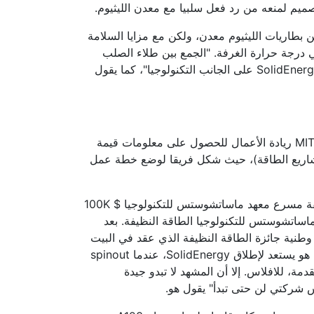
تصميم لمنعه من رد فعل سلبيا مع معدن الليثيوم.
من بطاريات الليثيوم معدن، ولكن مع مزايا السلامة
 درجة حرارة الغرفة. "الجمع بين طلاء الصلب
والجديدة عالية الكفاءة المواد السائلة الأيونية كان الأساس لSolidEnergy على الجانب التكنولوجيا"، كما يقول
على الجانب التجاري، يتردد هو جين تاو مركز التوثيق مارتن لMIT ريادة الأعمال للحصول على معلومات قيمة
هين والمستثمرين. التحق أيضا في دورة 15.366 (مشاريع الطاقة)، حيث شكل فريقا لوضع خطة عمل
مع خطة أعمالهم، وفاز الفريق بجائزة المركز الأول في مسابقة مسرع معهد ماساتشوستس للتكنولوجيا $ 100K
ماساتشوستس للتكنولوجيا الطاقة النظيفة. بعد
طنية جائزة الطاقة النظيفة الذي عقد في البيت
الأبيض، حيث صاحب المركز الثاني. في أواخر عام 2012، كان هو يستعد لإطلاق SolidEnergy، عندما spinout
ون المتقدمة، للافلاس. إلا أن المشهد لا تبدو جيدة
س شركتي لن حتى تبدأ" يقول هو.