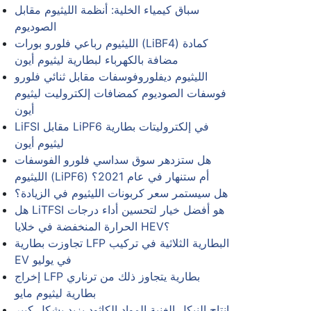
سباق كيمياء الخلية: أنظمة الليثيوم مقابل
الصوديوم
الليثيوم رباعي فلورو بورات (LiBF4) كمادة
مضافة بالكهرباء لبطارية ليثيوم أيون
الليثيوم ديفلوروفوسفات مقابل ثنائي فلورو
فوسفات الصوديوم كمضافات إلكتروليت ليثيوم
أيون
LiFSI مقابل LiPF6 في إلكتروليتات بطارية
ليثيوم أيون
هل ستزدهر سوق سداسي فلورو الفوسفات
الليثيوم (LiPF6) أم ستنهار في عام 2021؟
هل سيستمر سعر كربونات الليثيوم في الزيادة؟
هل LiTFSI هو أفضل خيار لتحسين أداء درجات
الحرارة المنخفضة في خلايا HEV؟
تجاوزت بطارية LFP البطارية الثلاثية في تركيب
EV في يوليو
إخراج LFP بطارية يتجاوز ذلك من ترناري
بطارية ليثيوم مايو
انتاج النيكل الغنية المواد الكاثود يزيد بشكل كبير