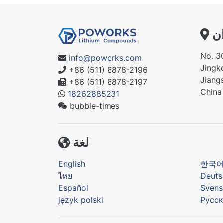
ن
No. 3
info@poworks.com
Jingko
+86 (511) 8878-2196
Jiang
+86 (511) 8878-2197
China
18262885231
bubble-times
لغة
English
한국
ไทย
Deuts
Español
Svens
język polski
Русск