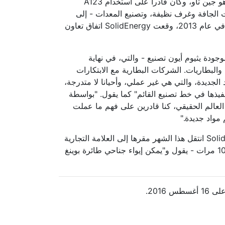
ولكن هذا كان نوعا من نعمة مقنعة: من خلال الاتصالات MIT هو جين تاو، وكان قادرا على استخدام A123
 شملت الجافة وغرف نظيفة، وتصنيع المعدات - إلى
النموذج. عندما تم شراؤها من قبل مجموعة A123 وان شيانغ في عام 2013، وقعت SolidEnergy اتفاق تعاون
 مع المعدات الموجودة يثيوم أيون تصنيع - والتي، في نهاية
والبطاريات. الشركات البطارية مع الابتكارات
 الجديدة، والتي هي غير عملي، وأحيانا لا متدرجة،
فيذها في خط تصنيع القائم" كما يقول. "بواسطة
 العالم الحقيقي، كنا قادرين على فهم ما عملت
مواد جديدة."
بعد ثلاث سنوات من تقاسم مساحة A123 في التايم، SolidEnergy انتقل هذا الشهر مقرها إلى العلامة التجارية
الجديدة، للدولة من بين الفن منشأة تجريبية في برن هذا أكبر 10 مرات - يقول و"يمكن إيواء جناحي طائرة بوينغ