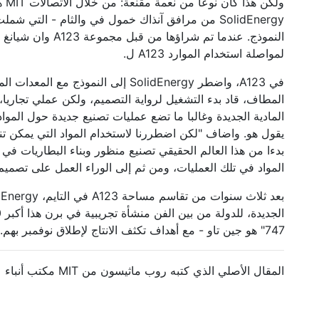
SolidEnergy من مرافق آنذاك خمول في والثام - التي
لمواصلة استخدام الموارد A123 ل.
في A123، واضطر SolidEnergy إلى النموذج
المطاف، قاد بدء التشغيل لرواية التصميم، ولكن عملي تجاريا، 
المادية الجديدة وغالبا ما تضع عمليات تصنيع جديدة حول المواد
يقول هو. واضاف "لكن اضطررنا لاستخدام المواد التي يمكن تن
بدءا من هذا العالم الحقيقي تصنيع منظور وبناء البطاريات في
المواد في تلك العمليات، ومن ثم إلى الوراء العمل على تصميم 
747" هو جين تاو - مع أهداف تكثف الانتاج لإطلاق نوفمبر بهم.
المقال الأصلي الذي كتبه روب ماثيسون من MIT مكتب أنباء على 16 أغسطس 2016.