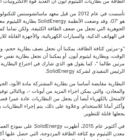
الطاقة من بطاريات الليثيوم أيون أن العديد قوة الالكترونيات ال
تأسست في عام 2012 من قبل معهد ماساتشوستس ل
هو '07، وقد وضعت الأنظمة ergy
الجوهرية التي تجعل من ضعف الطاقة الكثيفة، ولكن تماما كما
في الهواتف الذكية، والسيارات الكهربائية، والأجهزة القابلة لل
"و-مرتين كثافة الطاقة، يمكننا أن نجعل نصف بطارية حجم، و
الوقت، وبطارية ليثيوم أيون. أو يمكننا أن نجعل بطارية نفس 
مرتين طالما "، كما يقول هو، الذي شارك في اختراع البطارية
الرئيس التنفيذي لشركة SolidEnergy.
البطارية مقايضة أساسا من بطارية المشتركة مادة الأنود، الجرا
والمعادن، والتي يمكن اجراء المزيد من أيونات -، وبالتالي توفير 
لالمنحل بالكهرباء أيضا أن يجعل من البطاريات عادة عمرا قصير
وأكثر أمانا للاستخدام. وعلاوة على ذلك، يتم إجراء البطاريات 
يجعلها قابلة للتطوير.
في أكتوبر عام 2015، أظهرت 