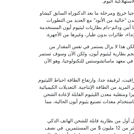
استهلاكية اليوم.
لتكنولوجيا خريج ومرحلة ما بعد الدكتوراه السابق كيشاو
SolidEn بطارية الليثيوم معدن "خالية من الأنود" مع العديد من التطورات
 آمن ودائم-دام بطاريات ليثيوم أيون المستخدمة
ارتداء، طائرات بدون طيار، وغيرها من الأجهزة.
لكن هذا لا يزال يستمر في نفس المقدار من
حجم بطارية ليثيوم أيون، ولكن الآن وسوف تستمر
 في معهد ماساتشوستس للتكنولوجيا، وهو الآن
فيت، لرقيقة جدا، وارتفاع الطاقة احباط الليثيوم
المزيد من الطاقة الإنتاجية. التعديلات الكيميائية
ا ومتقلبة معدن الليثيوم القابلة لإعادة الشحن
باستخدام معدات تصنيع يثيوم أيون الحالية، مما
SolidEnergy على نموذج العمل أول من بطارية قابلة للشحن الهاتف الذكي
معدن الليثيوم مع كثافة الطاقة المزدوجة، التي حصل عليها أكثر من 12 مليون $ من المستثمرين. في نصف