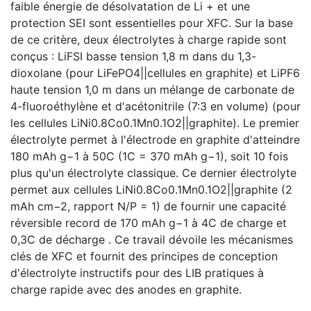
faible énergie de désolvatation de Li + et une
protection SEI sont essentielles pour XFC. Sur la base
de ce critère, deux électrolytes à charge rapide sont
conçus : LiFSI basse tension 1,8 m dans du 1,3-
dioxolane (pour LiFePO4||cellules en graphite) et LiPF6
haute tension 1,0 m dans un mélange de carbonate de
4-fluoroéthylène et d'acétonitrile (7:3 en volume) (pour
les cellules LiNi0.8Co0.1Mn0.1O2||graphite). Le premier
électrolyte permet à l'électrode en graphite d'atteindre
180 mAh g−1 à 50C (1C = 370 mAh g−1), soit 10 fois
plus qu'un électrolyte classique. Ce dernier électrolyte
permet aux cellules LiNi0.8Co0.1Mn0.1O2||graphite (2
mAh cm−2, rapport N/P = 1) de fournir une capacité
réversible record de 170 mAh g−1 à 4C de charge et
0,3C de décharge . Ce travail dévoile les mécanismes
clés de XFC et fournit des principes de conception
d'électrolyte instructifs pour des LIB pratiques à
charge rapide avec des anodes en graphite.