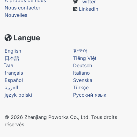
À propos de nous
Twitter
Nous contacter
LinkedIn
Nouvelles
Langue
English
한국어
日本語
Tiếng Việt
ไทย
Deutsch
français
Italiano
Español
Svenska
العربية
Türkçe
język polski
Русский язык
© 2026 Zhenjiang Poworks Co., Ltd. Tous droits
réservés.