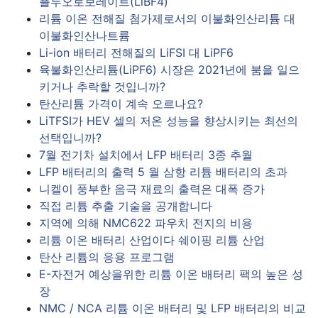
플루오로보레이트(LiBF4)
리튬 이온 전해질 첨가제로서의 이불화인산리튬 대
이불화인산나트륨
Li-ion 배터리 전해질의 LiFSI 대 LiPF6
육불화인산리튬(LiPF6) 시장은 2021년에 붐을 일으
키거나 추락할 것입니까?
탄산리튬 가격이 계속 오르나요?
LiTFSI가 HEV 셀의 저온 성능을 향상시키는 최선의
선택입니까?
7월 전기차 설치에서 LFP 배터리 3종 추월
LFP 배터리의 출력 5 월 삼항 리튬 배터리의 초과
니켈이 풍부한 음극 재료의 출력은 대폭 증가
직접 리튬 추출 기술을 공개합니다
지역에 의해 NMC622 파우치 전지의 비용
리튬 이온 배터리 산업이다 쉐이핑 리튬 산업
탄산 리튬의 응용 프로그램
E-자전거 예상을위한 리튬 이온 배터리 팩의 높은 성
장
NMC / NCA 리튬 이온 배터리 및 LFP 배터리의 비교