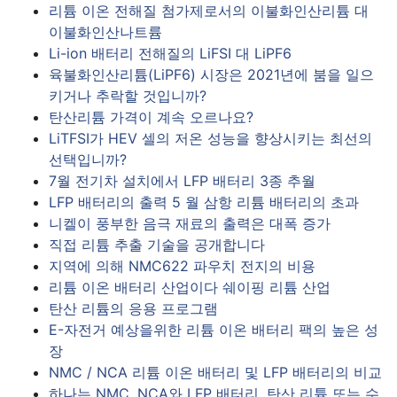
리튬 이온 전해질 첨가제로서의 이불화인산리튬 대
이불화인산나트륨
Li-ion 배터리 전해질의 LiFSI 대 LiPF6
육불화인산리튬(LiPF6) 시장은 2021년에 붐을 일으
키거나 추락할 것입니까?
탄산리튬 가격이 계속 오르나요?
LiTFSI가 HEV 셀의 저온 성능을 향상시키는 최선의
선택입니까?
7월 전기차 설치에서 LFP 배터리 3종 추월
LFP 배터리의 출력 5 월 삼항 리튬 배터리의 초과
니켈이 풍부한 음극 재료의 출력은 대폭 증가
직접 리튬 추출 기술을 공개합니다
지역에 의해 NMC622 파우치 전지의 비용
리튬 이온 배터리 산업이다 쉐이핑 리튬 산업
탄산 리튬의 응용 프로그램
E-자전거 예상을위한 리튬 이온 배터리 팩의 높은 성
장
NMC / NCA 리튬 이온 배터리 및 LFP 배터리의 비교
하나는 NMC, NCA와 LFP 배터리, 탄산 리튬 또는 수