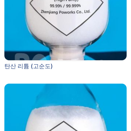
탄산 리튬 (고순도)