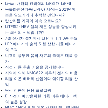
Li-ion 배터리 전해질의 LiFSI 대 LiPF6
육불화인산리튬(LiPF6) 시장은 2021년에
붐을 일으키거나 추락할 것입니까?
탄산리튬 가격이 계속 오르나요?
LiTFSI가 HEV 셀의 저온 성능을 향상시키
는 최선의 선택입니까?
7월 전기차 설치에서 LFP 배터리 3종 추월
LFP 배터리의 출력 5 월 삼항 리튬 배터리
의 초과
니켈이 풍부한 음극 재료의 출력은 대폭 증
가
직접 리튬 추출 기술을 공개합니다
지역에 의해 NMC622 파우치 전지의 비용
리튬 이온 배터리 산업이다 쉐이핑 리튬 산
업
탄산 리튬의 응용 프로그램
E-자전거 예상을위한 리튬 이온 배터리 팩
의 높은 성장
NMC / NCA 리튬 이온 배터리 및 LFP 배터