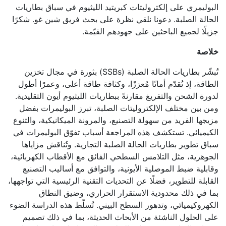
البوليمري على إلكتروليتات كبريتيد الليثيوم في سباق بطاريات
الحالة الصلبة. دعونا نلقي نظرة على بحث فريق شين غو. شكرًا
جزيلًا لجميع الباحثين على جهودهم القيّمة.
خلاصة
تُبشّر بطاريات الحالة الصلبة (SSBs) بثورة في مجال تخزين
الطاقة، إذ تُقدّم أمانًا مُعززًا، وكثافة طاقة أعلى، وعمرًا أطول
لدورة الشحن والتفريغ مقارنةً ببطاريات الليثيوم أيون التقليدية.
ومن بين مختلف الإلكتروليتات الصلبة، تبرز البوليمرات بفضل
مزيجها الفريد من سهولة التصنيع، والمرونة الميكانيكية، والتنوع
الكيميائي. تستكشف هذه المراجعة أسباب تفوّق البوليمرات في
سباق تطوير بطاريات الحالة الصلبة التجارية. وتُناقش مزاياها
الجوهرية، مثل التلامس السطحي الفائق مع الأقطاب الكهربائية،
وقابلية ضبط الموصلية الأيونية، والتوافق مع أساليب التصنيع
القابلة للتطوير، فضلًا عن التحديات التقنية الرئيسية التي تواجهها،
بما في ذلك محدودية الاستقرار الحراري، وضيق النطاق
الكهروكيميائي، وتدهور السطح البيني. تُسلّط هذه الدراسة الضوء
على الحلول الناشئة من الأبحاث الحديثة، بما في ذلك تصميم