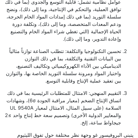
عوامل نظامية تشمل: قابلية التوسع والجدوى (بما في ذلك
توافق العملية، والتحكم في الإنتاجية، وما إلى ذلك)، ونضج
سلسلة التوريد (بما في ذلك إمدادات المواد الخام الحرجة،
ودعم المعدات المتخصصة، وما إلى ذلك)، وتكلفة دورة
الحياة الإجمالية (التي تغطي شراء المواد الخام والتصنيع
وإعادة التدوير، وما إلى ذلك).
تحسين التكنولوجيا والتكلفة: تتطلب الصناعة توازناً مثالياً
بين البيانات التقنية والتكلفة، بما في ذلك التوازن
الديناميكي بين الأداء الكهروكيميائي وتكاليف التصنيع،
واختيار المواد ومرونة سلسلة التوريد الخاصة بها، والتوازن
بين تعقيد عملية الإنتاج وقابلية التوسع.
التقييم المنهجي: الامتثال للمتطلبات الرئيسية بما في ذلك
اتساق الإنتاج الضخم (معيار مراقبة الجودة 6σ)، وشهادات
السلامة (على سبيل المثال، الامتثال لمعيار UL 9540A
والمعايير الدولية الأخرى) وتصميم سعة خط إنتاج واحد ≥2
جيجاواط ساعة، إلخ.
يتبنى البروفيسور غو وجهة نظر مختلفة حول تفوق الليثيوم