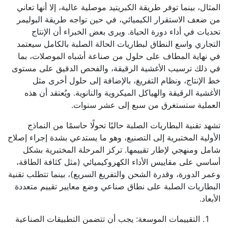
المثال، بينما توفر طريقة الكبريتيد موصلية عالية، إلا أنها تعاني
من ضعف الاستقرار الكيميائي، في حين تواجه طريقة البوليمر
تحديات في أداء دورة الحياة. ويرى بعض الخبراء أن الإنتاج
التجاري واسع النطاق لبطاريات الحالة الصلبة بالكامل سيعتمد
في نهاية المطاف على حلول من صناعة أشباه الموصلات، بما
في ذلك ترسيب الأغشية الرقيقة، والفحص الدقيق على مستوى
خط الإنتاج، ونظام التفريغ، بالإضافة إلى حلول أخرى مثل
الأغشية الرقيقة والهياكل الميكروية والنانوية. ويُعتقد أن هذه
العملية ستستغرق من سبع إلى عشر سنوات.
تشهد تقنية البطاريات الصلبة حاليًا تحولًا حاسمًا من النماذج
الأولية المختبرية إلى التصنيع، وهو ما يستدعي بشدة إجراء إصلاح
شامل ومنهجي لإطار تقييمها. تركز المرحلة المختبرية بشكل
أساسي على مقاييس الأداء الكهروكيميائي (مثل كثافة الطاقة،
وعمر الدورة، وقدرة الشحن والتفريغ السريع)، بينما تتطلب تقنية
البطاريات الصلبة على نطاق صناعي وضع معايير تقييم متعددة
الأبعاد.
التقييمات الموسعة: يجب أن تتضمن التطبيقات الصناعية