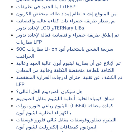
ما الجديد في تطبيقات LiTFSI؟
من المتوقع إنشاء نظام إمداد طاقة منخفض الكربون
تم إصدار طريقة خضراء ذات كفاءة عالية واقتصادية
لإعادة تدوير LCO وTERNary LIBs
تم إطلاق طريقة خضراء واقتصادية فعالة لإعادة تدوير
بطاريات LFP
50C بطاريات Li-Ion سريعة الشحن باستخدام أنود
الجرافيت
تم الإبلاغ عن أن بطارية ليثيوم أيون عالية الجهد وعالية
الكثافة للطاقة منخفضة التكلفة وخالية من المعادن
تم الكشف عن تقنية اختراق لدرجات الحرارة المنخفضة
LFP
هل سيكون الصوديوم الحل التالي؟
سباق كيمياء الخلية: أنظمة الليثيوم مقابل الصوديوم
الليثيوم رباعي فلورو بورات (LiBF4) كمادة مضافة
بالكهرباء لبطارية ليثيوم أيون
الليثيوم ديفلوروفوسفات مقابل ثنائي فلورو فوسفات
الصوديوم كمضافات إلكتروليت ليثيوم أيون