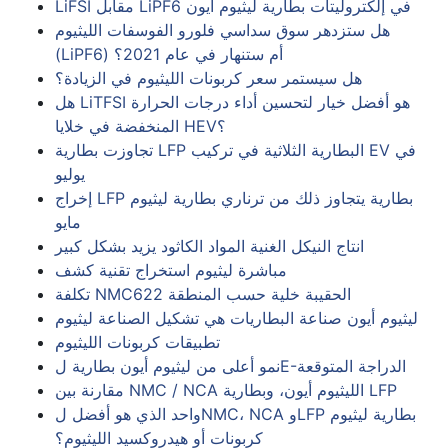
LiFSI مقابل LiPF6 في إلكتروليتات بطارية ليثيوم أيون
هل ستزدهر سوق سداسي فلورو الفوسفات الليثيوم
(LiPF6) أم ستنهار في عام 2021؟
هل سيستمر سعر كربونات الليثيوم في الزيادة؟
هل LiTFSI هو أفضل خيار لتحسين أداء درجات الحرارة
المنخفضة في خلايا HEV؟
تجاوزت بطارية LFP البطارية الثلاثية في تركيب EV في
يوليو
إخراج LFP بطارية يتجاوز ذلك من ترناري بطارية ليثيوم
مايو
انتاج النيكل الغنية المواد الكاثود يزيد بشكل كبير
مباشرة ليثيوم استخراج تقنية كشف
تكلفة NMC622 الحقيبة خلية حسب المنطقة
ليثيوم أيون صناعة البطاريات هي تشكيل الصناعة ليثيوم
تطبيقات كربونات الليثيوم
نمو أعلى من ليثيوم أيون بطارية لE-الدراجة المتوقعة
مقارنة بين NMC / NCA الليثيوم أيون، وبطارية LFP
واحد الذي هو أفضل لNMC، NCA وLFP بطارية ليثيوم
كربونات أو هيدروكسيد الليثيوم؟