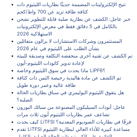
تتيح الإلكتروليتات المصممة حديثًا بطاريات الليثيوم ذات
كثافة طاقة تزيد عن 700 واط/كجم
خبر عاجل: الكشف عن بطارية صلبة قابلة للتطوير تشحن
بالكامل في 5 دقائق فقط في معرض الإلكترونيات
الاستهلاكية 2026
المستثمرون وشركات الاستشارات لا يزالون متفائلين
بشأن الطلب على الليثيوم في عام 2026
تم الكشف عن تقنية أخرى منخفضة التكلفة وصديقة للبيئة
لإعادة تدوير كاثودات الليثيوم-أيون
ماذا يحدث في سوق الليثيوم وخاصة LiPF6؟
تم الكشف عن مادة هاليدية رخيصة الثمن ذات كثافة
طاقة عالية وعمر دورة طويل
هل يتفوق الليثيوم البوليمري في سباق بطاريات الحالة
الصلبة؟
عاجل: أنودات السيليكون المصنوعة من سبائك البورون
تضاعف عمر بطاريات الليثيوم أيون ثلاث مرات
كيف يحدث LiTFSI فرقًا في بطاريات الصوديوم المعدنية؟
تقدم LiTFSI مساعدة كبيرة للأداء العالي لبطارية الليثيوم
القائمة على الكبريتيد ذات الحالة الصلبة بالكامل