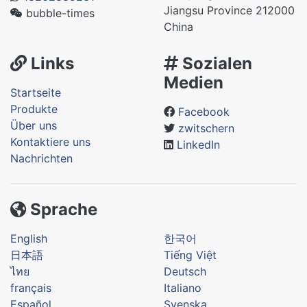
Jiangsu Province 212000
bubble-times
China
Links
Sozialen
Medien
Startseite
Produkte
Facebook
Über uns
zwitschern
Kontaktiere uns
LinkedIn
Nachrichten
Sprache
English
한국어
日本語
Tiếng Việt
ไทย
Deutsch
français
Italiano
Español
Svenska