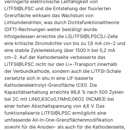
verringerte elektronische Leitfähigkeit von
LiTFSI@LPSC und die Entstehung der fluorierten
Grenzfläche wirksam das Wachstum von
Lithiumdendriten, was durch Dichtefunktionaltheorie
(DFT)-Rechnungen weiter bestätigt wurde.
Infolgedessen erreichte die Li|LiTFSI@LPSC|Li-Zelle
eine kritische Stromdichte von bis zu 1,6 mA cm−2 und
eine stabile Zyklenleistung über 1500 h bei 0,2 mA
cm−2. Auf der Kathodenseite verbesserte das
LiTFSI@LPSC nicht nur den Li+-Transport innerhalb
der Verbundkathode, sondern auch die LiTFSI-Schale
zersetzte sich in situ in eine LiF-basierte
Kathodenelektrolyt-Grenzfläche (CEI). Die
Kapazitätserhaltung erreichte 98,6 % nach 500 Zyklen
bei 2C mit LiNi0,83Co0,11Mn0,06O2 (NCM83) bei
einer hohen Abschaltspannung von 4,6 V. Das
funktionalisierte LiTFSI@LPSC ermöglicht eine
umfassende All-in-One-Grenzflächenmodifikation
sowohl für die Anoden- als auch für die Kathodenseite,