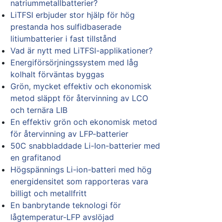
natriummetallbatterier?
LiTFSI erbjuder stor hjälp för hög
prestanda hos sulfidbaserade
litiumbatterier i fast tillstånd
Vad är nytt med LiTFSI-applikationer?
Energiförsörjningssystem med låg
kolhalt förväntas byggas
Grön, mycket effektiv och ekonomisk
metod släppt för återvinning av LCO
och ternära LIB
En effektiv grön och ekonomisk metod
för återvinning av LFP-batterier
50C snabbladdade Li-Ion-batterier med
en grafitanod
Högspännings Li-ion-batteri med hög
energidensitet som rapporteras vara
billigt och metallfritt
En banbrytande teknologi för
lågtemperatur-LFP avslöjad