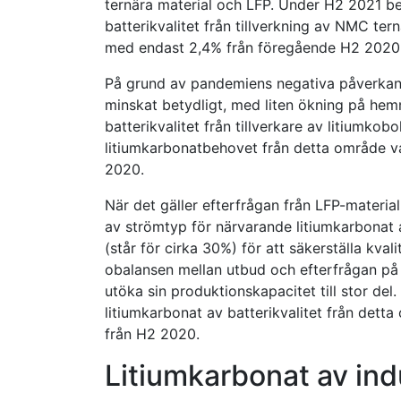
ternära material och LFP. Under H2 2021 be
batterikvalitet från tillverkning av NMC te
med endast 2,4% från föregående H2 2020
På grund av pandemiens negativa påverkan
minskat betydligt, med liten ökning på he
batterikvalitet från tillverkare av litiumk
litiumkarbonatbehovet från detta område v
2020.
När det gäller efterfrågan från LFP-materi
av strömtyp för närvarande litiumkarbonat a
(står för cirka 30%) för att säkerställa kva
obalansen mellan utbud och efterfrågan på 
utöka sin produktionskapacitet till stor de
litiumkarbonat av batterikvalitet från det
från H2 2020.
Litiumkarbonat av indu