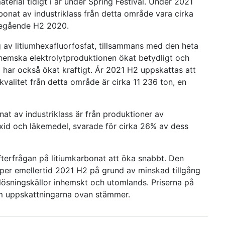
rial tidigt i år under Spring Festival. Under 2021
bonat av industriklass från detta område vara cirka
öregående H2 2020.
ng av litiumhexafluorfosfat, tillsammans med den heta
hemska elektrolytproduktionen ökat betydligt och
) har också ökat kraftigt. År 2021 H2 uppskattas att
 kvalitet från detta område är cirka 11 236 ton, en
at av industriklass är från produktioner av
oxid och läkemedel, svarade för cirka 26% av dess
fterfrågan på litiumkarbonat att öka snabbt. Den
per emellertid 2021 H2 på grund av minskad tillgång
tlösningskällor inhemskt och utomlands. Priserna på
om uppskattningarna ovan stämmer.