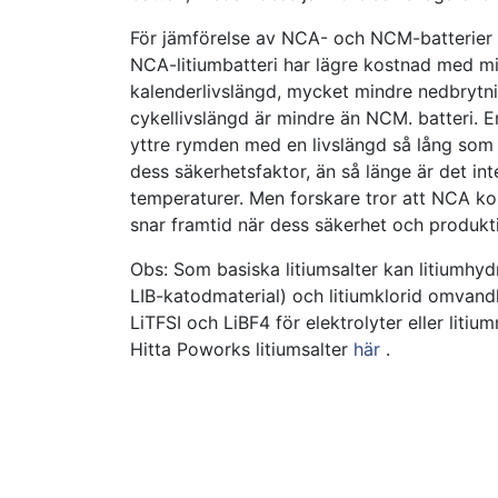
För jämförelse av NCA- och NCM-batterier h
NCA-litiumbatteri har lägre kostnad med mi
kalenderlivslängd, mycket mindre nedbrytn
cykellivslängd är mindre än NCM. batteri. E
yttre rymden med en livslängd så lång som
dess säkerhetsfaktor, än så länge är det i
temperaturer. Men forskare tror att NCA kom
snar framtid när dess säkerhet och produkti
Obs: Som basiska litiumsalter kan litiumhy
LIB-katodmaterial) och litiumklorid omvandlas
LiTFSI och LiBF4 för elektrolyter eller litium
Hitta Poworks litiumsalter
här
.