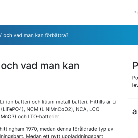
P
 EV och vad man kan förbättra?
EV och vad man kan
P
Po
le
-ion batteri och litium metall batteri. Hittills är Li-
LFP (LiFePO4), NCM (LiNiMnCoO2), NCA, LCO
a
2MnO3) och LTO-batterier.
Whittingham 1970, medan denna föråldrade typ av
addningsbart. Medan ett nytt uppladdningsbart