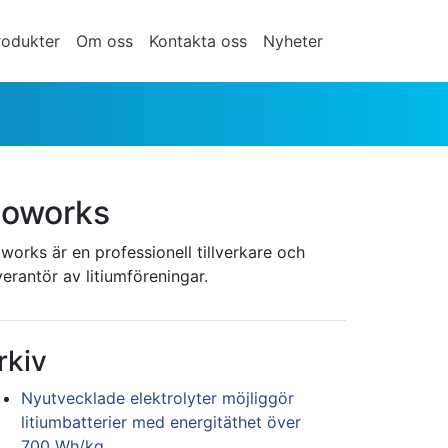
rodukter
Om oss
Kontakta oss
Nyheter
oworks
works är en professionell tillverkare och
verantör av litiumföreningar.
rkiv
Nyutvecklade elektrolyter möjliggör
litiumbatterier med energitäthet över
700 Wh/kg