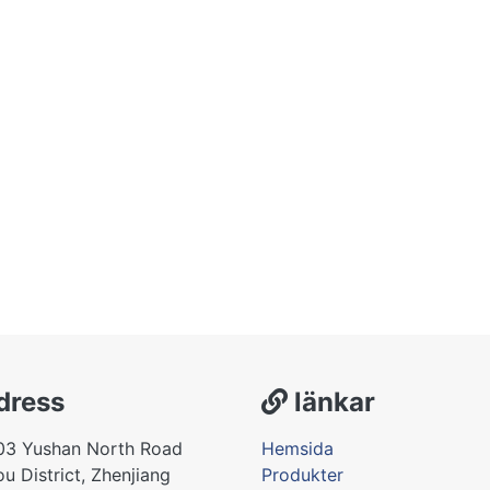
dress
länkar
03 Yushan North Road
Hemsida
u District, Zhenjiang
Produkter