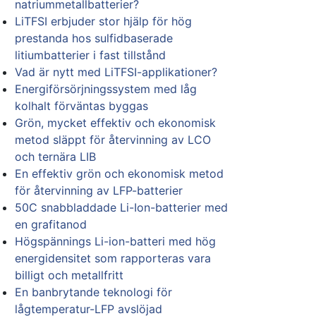
natriummetallbatterier?
LiTFSI erbjuder stor hjälp för hög
prestanda hos sulfidbaserade
litiumbatterier i fast tillstånd
Vad är nytt med LiTFSI-applikationer?
Energiförsörjningssystem med låg
kolhalt förväntas byggas
Grön, mycket effektiv och ekonomisk
metod släppt för återvinning av LCO
och ternära LIB
En effektiv grön och ekonomisk metod
för återvinning av LFP-batterier
50C snabbladdade Li-Ion-batterier med
en grafitanod
Högspännings Li-ion-batteri med hög
energidensitet som rapporteras vara
billigt och metallfritt
En banbrytande teknologi för
lågtemperatur-LFP avslöjad