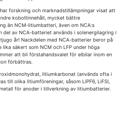
ar forskning och marknadstillämpningar visat att
ndre koboltinnehåll, mycket bättre
ing än NCM-litiumbatteri, även om NCA:s
n del av NCA-batteriet används i solenergilagring i
 tjugo år! Nackdelen med NCA-batterier beror på
nte lika säkert som NCM och LFP under höga
mer att bli förstahandsvalet för elbilar inom en
on förbättras.
droxidmonohydrat, litiumkarbonat (används ofta i
 till olika litiumföreningar, såsom LiPF6, LiFSI,
metall för anoder i tillverkning av litiumbatterier.