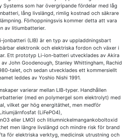
rgy Systems som har övergripande fördelar med låg
onbatteri, lång livslängd, rimlig kostnad och säkrare
tillämpning. Förhoppningsvis kommer detta att vara
 av litiumbatterier.
Li-jonbatteri (LIB) är en typ av uppladdningsbart
 bärbar elektronik och elektriska fordon och växer i
ar. Ett prototyp Li-ion-batteri utvecklades av Akira
ng av John Goodenough, Stanley Whittingham, Rachid
80-talet, och sedan utvecklades ett kommersiellt
eamet leddes av Yoshio Nishi 1991.
skaper varierar mellan LIB-typer. Handhållen
erbatterier (med en polymergel som elektrolyt) med
l, vilket ger hög energitäthet, men medför
 Litiumjärnfosfat (LiFePO4),
nO3 eller LMO) och litiumnickelmangankoboltoxid
het men längre livslängd och mindre risk för brand
fta för elektriska verktyg, medicinsk utrustning och