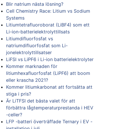
Blir natrium nästa lösning?
Cell Chemistry Race: Litium vs Sodium
Systems
Litiumtetrafluoroborat (LiBF4) som ett
Li-ion-batterielektrolyttillsats
Litiumdifluorfosfat vs
natriumdifluorfosfat som Li-
jonelektrolyttillsatser
LiFSI vs LiPF6 i Li-ion batterielektrolyter
Kommer marknaden för
litiumhexafluorfosfat (LiPF6) att boom
eller krascha 2021?
Kommer litiumkarbonat att fortsätta att
stiga i pris?
Är LiTFSI det bästa valet för att
förbättra lågtemperaturprestanda i HEV
-celler?
LFP -batteri överträffade Ternary i EV -
installation i juli