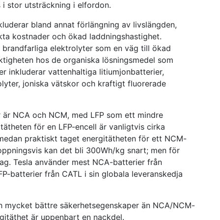
i stor utsträckning i elfordon.
kluderar bland annat förlängning av livslängden,
nkta kostnader och ökad laddningshastighet.
brandfarliga elektrolyter som en väg till ökad
ktigheten hos de organiska lösningsmedel som
r inkluderar vattenhaltiga litiumjonbatterier,
lyter, joniska vätskor och kraftigt fluorerade
ilar är NCA och NCM, med LFP som ett mindre
ätheten för en LFP-encell är vanligtvis cirka
medan praktiskt taget energitätheten för ett NCM-
oppningsvis kan det bli 300Wh/kg snart; men för
ag. Tesla använder mest NCA-batterier från
batterier från CATL i sin globala leveranskedja
 och mycket bättre säkerhetsegenskaper än NCA/NCM-
gitäthet är uppenbart en nackdel.