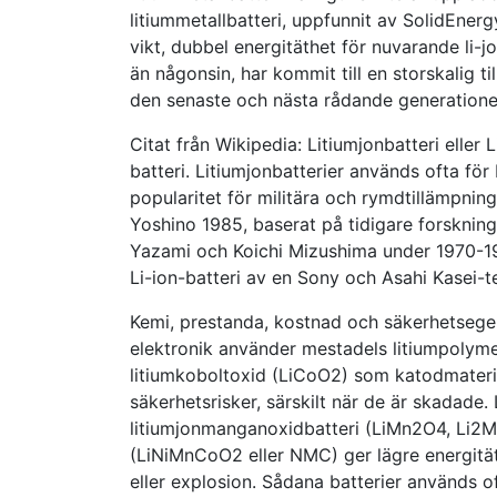
litiummetallbatteri, uppfunnit av SolidEne
vikt, dubbel energitäthet för nuvarande li-j
än någonsin, har kommit till en storskalig 
den senaste och nästa rådande generationen
Citat från Wikipedia: Litiumjonbatteri eller 
batteri. Litiumjonbatterier används ofta för
popularitet för militära och rymdtillämpning
Yoshino 1985, baserat på tidigare forskni
Yazami och Koichi Mizushima under 1970-19
Li-ion-batteri av en Sony och Asahi Kasei-t
Kemi, prestanda, kostnad och säkerhetsegen
elektronik använder mestadels litiumpolym
litiumkoboltoxid (LiCoO2) som katodmateria
säkerhetsrisker, särskilt när de är skadade.
litiumjonmanganoxidbatteri (LiMn2O4, Li2M
(LiNiMnCoO2 eller NMC) ger lägre energität
eller explosion. Sådana batterier används o