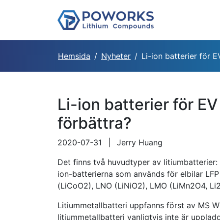
Hemsida
Nyheter
Li-ion batterier för
Li-ion batterier för 
förbättra?
2020-07-31
|
Jerry Huang
Det finns två huvudtyper av litiumbatterier: Li
ion-batterierna som används för elbilar 
(LiCoO2), LNO (LiNiO2), LMO (LiMn2O4, Li
Litiummetallbatteri uppfanns först av MS 
litiummetallbatteri vanligtvis inte är uppl