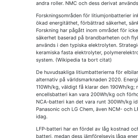
andra roller. NMC och dess derivat används 
Forskningsområden för litiumjonbatterier in
ökad energitäthet, förbättrad säkerhet, sä
Forskning har pågått inom området för icke 
säkerhet baserad på brandbarheten och fly
används i den typiska elektrolyten. Strategie
keramiska fasta elektrolyter, polymerelektro
system. (Wikipedia ta bort citat)
De huvudsakliga litiumbatterierna för elb
alternativ på världsmarknaden 2020. Energit
110Wh/kg, väldigt få klarar den 190Wh/kg; 
encellsbatteri kan vara 200Wh/kg och förh
NCA-batteri kan det vara runt 300Wh/kg id
Panasonic och LG Chem, även NCM- och LFP-
idag.
LFP-batteri har en fördel av låg kostnad
batteri, medan dess jämförelsevis låga ener