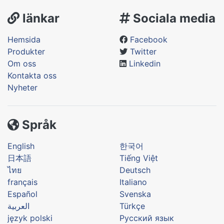
länkar
Sociala media
Hemsida
Facebook
Produkter
Twitter
Om oss
Linkedin
Kontakta oss
Nyheter
Språk
English
한국어
日本語
Tiếng Việt
ไทย
Deutsch
français
Italiano
Español
Svenska
العربية
Türkçe
język polski
Русский язык