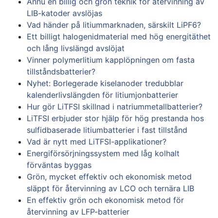
Ännu en billig och grön teknik för återvinning av
LIB-katoder avslöjas
Vad händer på litiummarknaden, särskilt LiPF6?
Ett billigt halogenidmaterial med hög energitäthet
och lång livslängd avslöjat
Vinner polymerlitium kapplöpningen om fasta
tillståndsbatterier?
Nyhet: Borlegerade kiselanoder tredubblar
kalenderlivslängden för litiumjonbatterier
Hur gör LiTFSI skillnad i natriummetallbatterier?
LiTFSI erbjuder stor hjälp för hög prestanda hos
sulfidbaserade litiumbatterier i fast tillstånd
Vad är nytt med LiTFSI-applikationer?
Energiförsörjningssystem med låg kolhalt
förväntas byggas
Grön, mycket effektiv och ekonomisk metod
släppt för återvinning av LCO och ternära LIB
En effektiv grön och ekonomisk metod för
återvinning av LFP-batterier