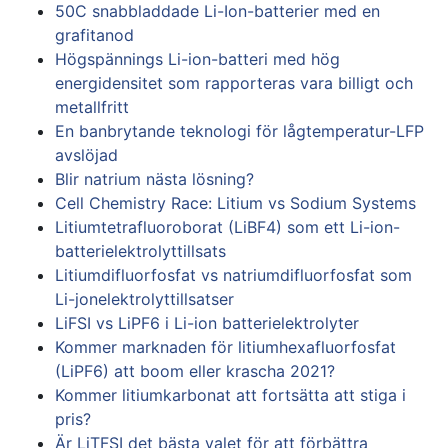
50C snabbladdade Li-Ion-batterier med en
grafitanod
Högspännings Li-ion-batteri med hög
energidensitet som rapporteras vara billigt och
metallfritt
En banbrytande teknologi för lågtemperatur-LFP
avslöjad
Blir natrium nästa lösning?
Cell Chemistry Race: Litium vs Sodium Systems
Litiumtetrafluoroborat (LiBF4) som ett Li-ion-
batterielektrolyttillsats
Litiumdifluorfosfat vs natriumdifluorfosfat som
Li-jonelektrolyttillsatser
LiFSI vs LiPF6 i Li-ion batterielektrolyter
Kommer marknaden för litiumhexafluorfosfat
(LiPF6) att boom eller krascha 2021?
Kommer litiumkarbonat att fortsätta att stiga i
pris?
Är LiTFSI det bästa valet för att förbättra