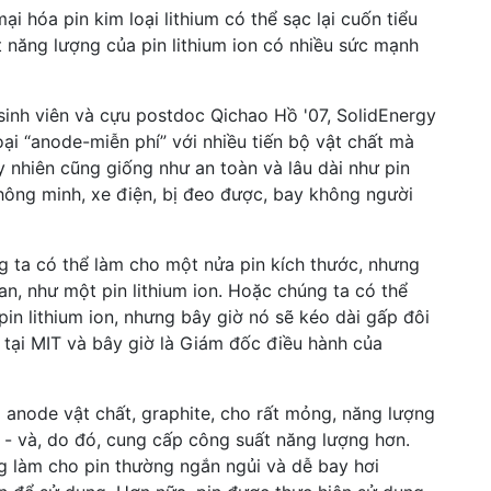
 hóa pin kim loại lithium có thể sạc lại cuốn tiểu
 năng lượng của pin lithium ion có nhiều sức mạnh
inh viên và cựu postdoc Qichao Hồ '07, SolidEnergy
oại “anode-miễn phí” với nhiều tiến bộ vật chất mà
 nhiên cũng giống như an toàn và lâu dài như pin
thông minh, xe điện, bị đeo được, bay không người
ng ta có thể làm cho một nửa pin kích thước, nhưng
an, như một pin lithium ion. Hoặc chúng ta có thể
in lithium ion, nhưng bây giờ nó sẽ kéo dài gấp đôi
n tại MIT và bây giờ là Giám đốc điều hành của
g anode vật chất, graphite, cho rất mỏng, năng lượng
n - và, do đó, cung cấp công suất năng lượng hơn.
g làm cho pin thường ngắn ngủi và dễ bay hơi