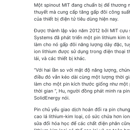
Một spinout MIT đang chuẩn bị để thương mại
thuyết mà cung cấp tăng gấp đôi công suất
của thiết bị điện tử tiêu dùng hiện nay.
Được thành lập vào năm 2012 bởi MIT cựu s
Systems đã phát triển một pin lithium kim l
làm cho nó gấp đôi năng lượng dày đặc, tuy
ion lithium được sử dụng trong điện thoại 
lái, và các thiết bị khác.
“Với hai lần so với mật độ năng lượng, chú
điều đó vẫn kéo dài cùng một lượng thời gi
làm cho một pin kích thước giống như một p
thời gian “, Hu, người đồng phát minh ra pi
SolidEnergy nói.
Pin chủ yếu giao dịch hoán đổi ra pin chun
cao lá lithium-kim loại, có sức chứa hơn io
sửa đổi hóa học để các chất điện phân cũn