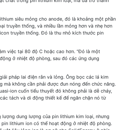
ật chất trong pin lithium kim loại, mà đã trở thành
 lithium siêu mỏng cho anode, đó là khoảng một phần
oại truyền thống, và nhiều lần mỏng hơn và nhẹ hơn
icon truyền thống. Đó là thu nhỏ kích thước pin
làm việc tại 80 độ C hoặc cao hơn. “Đó là một
 động ở nhiệt độ phòng, sau đó các ứng dụng
iải pháp lai điện rắn và lỏng. Ông bọc các lá kim
ỏng mà không cần phải được đun nóng đến chức năng.
asi-ion cuốn tiểu thuyết đó không phải là dễ cháy,
các tách và di động thiết kế để ngăn chặn nó từ
 lượng dung lượng của pin lithium kim loại, nhưng
 pin lithium ion có thể hoạt động ở nhiệt độ phòng.