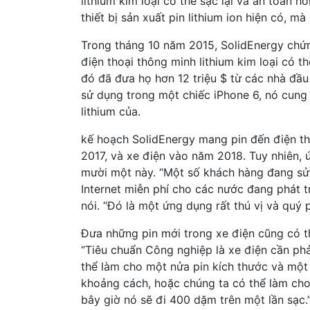
lithium kim loại có thể sạc lại và an toàn 
thiết bị sản xuất pin lithium ion hiện có, 
Trong tháng 10 năm 2015, SolidEnergy chứ
điện thoại thông minh lithium kim loại có t
đó đã đưa họ hơn 12 triệu $ từ các nhà đầu 
sử dụng trong một chiếc iPhone 6, nó cung 
lithium của.
kế hoạch SolidEnergy mang pin đến điện th
2017, và xe điện vào năm 2018. Tuy nhiên, 
mười một này. “Một số khách hàng đang sử
Internet miễn phí cho các nước đang phát tri
nói. “Đó là một ứng dụng rất thú vị và quý p
Đưa những pin mới trong xe điện cũng có thể
“Tiêu chuẩn Công nghiệp là xe điện cần phả
thể làm cho một nửa pin kích thước và một 
khoảng cách, hoặc chúng ta có thể làm cho
bây giờ nó sẽ đi 400 dặm trên một lần sạc.