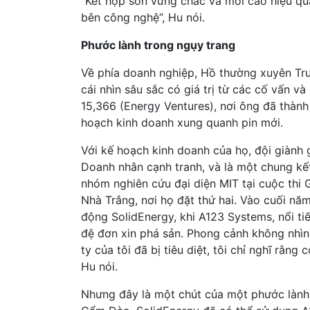
“Kết hợp sơn vững chắc và mới cao hiệu quả
bên công nghệ”, Hu nói.
Phước lành trong ngụy trang
Về phía doanh nghiệp, Hồ thường xuyên Tr
cái nhìn sâu sắc có giá trị từ các cố vấn 
15,366 (Energy Ventures), nơi ông đã thàn
hoạch kinh doanh xung quanh pin mới.
Với kế hoạch kinh doanh của họ, đội giành g
Doanh nhân cạnh tranh, và là một chung kế
nhóm nghiên cứu đại diện MIT tại cuộc thi 
Nhà Trắng, nơi họ đặt thứ hai. Vào cuối n
động SolidEnergy, khi A123 Systems, nổi tiến
đệ đơn xin phá sản. Phong cảnh không nhìn 
ty của tôi đã bị tiêu diệt, tôi chỉ nghĩ rằng
Hu nói.
Nhưng đây là một chút của một phước lành 