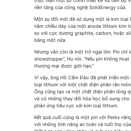
thực hiện một số chính thiết kế và tiến bộ v
nền tảng của công nghệ SolidEnergy của.
Một sự đổi mới đã sử dụng một lá kim loại
năm chiều dày của một anode lithium kim l
so với cực dương graphite, carbon, hoặc sil
bằng một nửa.
Nhưng vẫn còn là một trở ngại lớn: Pin chỉ 
showstopper”, Hu nói. “Nếu pin không hoạt
thương mại được giới hạn.”
Vì vậy, ông Hồ Cẩm Đào đã phát triển một g
loại lithium với một chất điện phân rắn m
Ông cũng tạo ra một chất điện phân lỏng qu
và có những thay đổi hóa học bổ sung cho 
phản ứng tiêu cực với kim loại lithium.
Kết quả cuối cùng là một pin với Perks năng
với những tính năng an toàn và tuổi thọ của