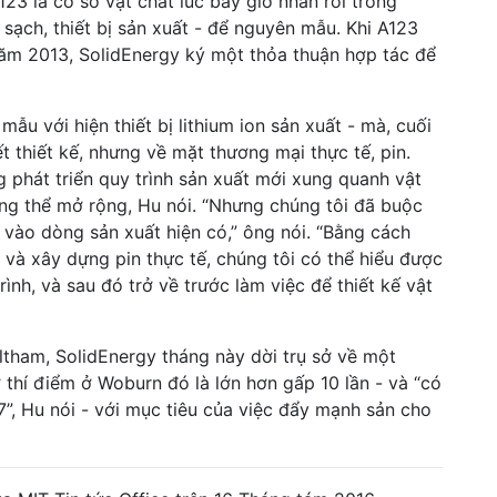
3 là cơ sở vật chất lúc bấy giờ nhàn rỗi trong
ạch, thiết bị sản xuất - để nguyên mẫu. Khi A123
ăm 2013, SolidEnergy ký một thỏa thuận hợp tác để
ẫu với hiện thiết bị lithium ion sản xuất - mà, cuối
t thiết kế, nhưng về mặt thương mại thực tế, pin.
g phát triển quy trình sản xuất mới xung quanh vật
hông thể mở rộng, Hu nói. “Nhưng chúng tôi đã buộc
n vào dòng sản xuất hiện có,” ông nói. “Bằng cách
 và xây dựng pin thực tế, chúng tôi có thể hiểu được
rình, và sau đó trở về trước làm việc để thiết kế vật
ltham, SolidEnergy tháng này dời trụ sở về một
 thí điểm ở Woburn đó là lớn hơn gấp 10 lần - và “có
”, Hu nói - với mục tiêu của việc đẩy mạnh sản cho