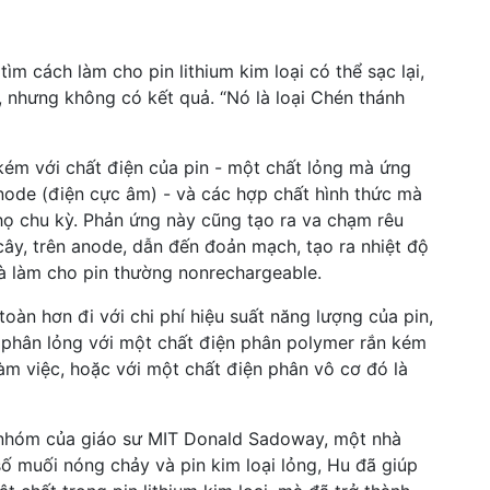
ìm cách làm cho pin lithium kim loại có thể sạc lại,
, nhưng không có kết quả. “Nó là loại Chén thánh
 kém với chất điện của pin - một chất lỏng mà ứng
node (điện cực âm) - và các hợp chất hình thức mà
họ chu kỳ. Phản ứng này cũng tạo ra va chạm rêu
h cây, trên anode, dẫn đến đoản mạch, tạo ra nhiệt độ
à làm cho pin thường nonrechargeable.
oàn hơn đi với chi phí hiệu suất năng lượng của pin,
 phân lỏng với một chất điện phân polymer rắn kém
làm việc, hoặc với một chất điện phân vô cơ đó là
 nhóm của giáo sư MIT Donald Sadoway, một nhà
số muối nóng chảy và pin kim loại lỏng, Hu đã giúp