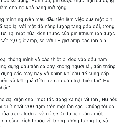
hơn để sử dụng. Hơn nữa, pin được thực hiện sử dụng
mà làm cho họ khả năng mở rộng.
ng minh nguyên mẫu đầu tiên làm việc của một pin
hể sạc lại với mật độ năng lượng tăng gấp đôi, trong
tư. Tại một nửa kích thước của pin lithium ion được
cấp 2,0 giờ amp, so với 1,8 giờ amp các ion pin
oại thông minh và các thiết bị đeo vào đầu năm
ứng dụng đầu tiên sẽ bay không người lái, đến tháng
 dụng các máy bay và khinh khí cầu để cung cấp
ển, và kết quả điều tra cho cứu trợ thiên tai”, Hu
hái.”
 đại diện cho “một tác động xã hội rất lớn”, Hu nói:
i đi ít nhất 200 dặm trên một lần sạc. Chúng tôi có
nửa trọng lượng, và nó sẽ đi du lịch cùng một
 nó cùng kích thước và trọng lượng tương tự, và
”