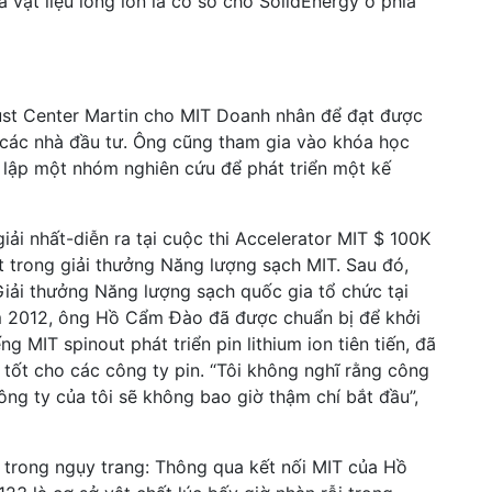
 vật liệu lỏng ion là cơ sở cho SolidEnergy ở phía
ust Center Martin cho MIT Doanh nhân để đạt được
và các nhà đầu tư. Ông cũng tham gia vào khóa học
h lập một nhóm nghiên cứu để phát triển một kế
iải nhất-diễn ra tại cuộc thi Accelerator MIT $ 100K
t trong giải thưởng Năng lượng sạch MIT. Sau đó,
Giải thưởng Năng lượng sạch quốc gia tổ chức tại
ăm 2012, ông Hồ Cẩm Đào đã được chuẩn bị để khởi
g MIT spinout phát triển pin lithium ion tiên tiến, đã
tốt cho các công ty pin. “Tôi không nghĩ rằng công
 công ty của tôi sẽ không bao giờ thậm chí bắt đầu”,
trong ngụy trang: Thông qua kết nối MIT của Hồ