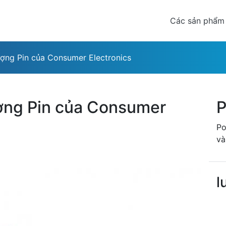
Các sản phẩm
ượng Pin của Consumer Electronics
ợng Pin của Consumer
P
Po
và
l