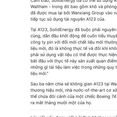
Cẩm Đào, SolidEnergy đã có thể sử dụng A12
Waltham - trong đó bao gồm khô và phòng s
đã được mua lại bởi Wanxiang Group vào n
tiếp tục sử dụng tài nguyên A123 của.
Tại A123, SolidEnergy đã buộc phải nguyên m
cùng, dẫn đầu khởi động để cuốn tiểu thuyế
công ty pin với đổi mới chất liệu mới thườn
liệu mới, đó là không thực tế và đôi khi k
phải sử dụng vật liệu có thể được thực hiệ
bắt đầu với thực tế này sản xuất quan điểm
những gì tài liệu làm việc trong những quy t
liệu mới.”
Sau ba năm chia sẻ không gian A123 tại Wa
thương hiệu mới, nhà nước-of-the-art cơ sở
thể chứa đôi cánh của một chiếc Boeing 747
ra mắt tháng mười một của họ.