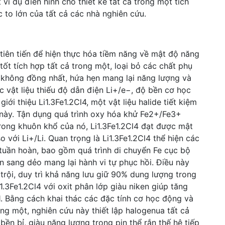
í dụ điển hình cho thiết kế tất cả trong một tích
c to lớn của tất cả các nhà nghiên cứu.
t tiên tiến để hiện thực hóa tiềm năng về mật độ năng
tốt tích hợp tất cả trong một, loại bỏ các chất phụ
 không đồng nhất, hứa hẹn mang lại năng lượng và
c vật liệu thiếu độ dẫn điện Li+/e−, độ bền cơ học
iới thiệu Li1.3Fe1.2Cl4, một vật liệu halide tiết kiệm
 này. Tận dụng quá trình oxy hóa khử Fe2+/Fe3+
rong khuôn khổ của nó, Li1.3Fe1.2Cl4 đạt được mật
với Li+/Li. Quan trọng là Li1.3Fe1.2Cl4 thể hiện các
 tuần hoàn, bao gồm quá trình di chuyển Fe cục bộ
n sang dẻo mang lại hành vi tự phục hồi. Điều này
rội, duy trì khả năng lưu giữ 90% dung lượng trong
1.3Fe1.2Cl4 với oxit phân lớp giàu niken giúp tăng
 Bằng cách khai thác các đặc tính cơ học động và
ng một, nghiên cứu này thiết lập halogenua tất cả
ền bỉ, giàu năng lượng trong pin thể rắn thế hệ tiếp