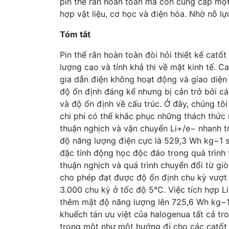
pin thể rắn hoàn toàn mà còn cung cấp một v
hợp vật liệu, cơ học và điện hóa. Nhờ nỗ lự
Tóm tắt
Pin thể rắn hoàn toàn đòi hỏi thiết kế catố
lượng cao và tính khả thi về mặt kinh tế. Ca
gia dẫn điện không hoạt động và giao diện
độ ổn định đáng kể nhưng bị cản trở bởi cá
và độ ổn định về cấu trúc. Ở đây, chúng tôi g
chi phí có thể khắc phục những thách thức
thuận nghịch và vận chuyển Li+/e− nhanh t
độ năng lượng điện cực là 529,3 Wh kg−1 so 
đặc tính động học độc đáo trong quá trình
thuận nghịch và quá trình chuyển đổi từ giò
cho phép đạt được độ ổn định chu kỳ vượt t
3.000 chu kỳ ở tốc độ 5°C. Việc tích hợp Li
thêm mật độ năng lượng lên 725,6 Wh kg−1.
khuếch tán ưu việt của halogenua tất cả tro
trong một như một hướng đi cho các catốt b