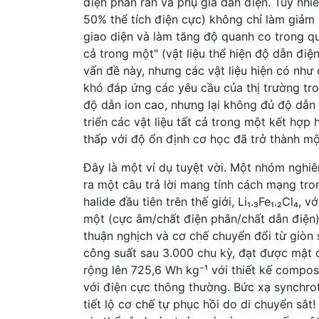
điện phân rắn và phụ gia dẫn điện. Tuy nhi
50% thể tích điện cực) không chỉ làm giả
giao diện và làm tăng độ quanh co trong quá
cả trong một" (vật liệu thể hiện độ dẫn điệ
vấn đề này, nhưng các vật liệu hiện có như o
khó đáp ứng các yêu cầu của thị trường tron
độ dẫn ion cao, nhưng lại không đủ độ dẫn 
triển các vật liệu tất cả trong một kết hợp
thấp với độ ổn định cơ học đã trở thành mộ
Đây là một ví dụ tuyệt vời. Một nhóm nghi
ra một câu trả lời mang tính cách mạng tro
halide đầu tiên trên thế giới, Li₁.₃Fe₁.₂Cl₄,
một (cực âm/chất điện phân/chất dẫn điện)
thuận nghịch và cơ chế chuyển đổi từ giòn
công suất sau 3.000 chu kỳ, đạt được mật 
rộng lên 725,6 Wh kg⁻¹ với thiết kế compos
với điện cực thông thường. Bức xạ synchro
tiết lộ cơ chế tự phục hồi do di chuyển sắt!