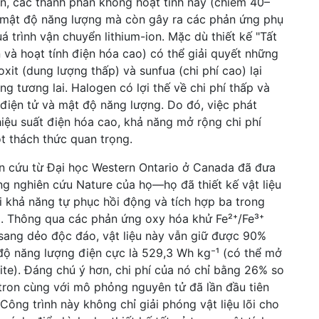
ên, các thành phần không hoạt tính này (chiếm 40–
m mật độ năng lượng mà còn gây ra các phản ứng phụ
 trình vận chuyển lithium-ion. Mặc dù thiết kế "Tất
n và hoạt tính điện hóa cao) có thể giải quyết những
xit (dung lượng thấp) và sunfua (chi phí cao) lại
g tương lai. Halogen có lợi thế về chi phí thấp và
điện tử và mật độ năng lượng. Do đó, việc phát
 hiệu suất điện hóa cao, khả năng mở rộng chi phí
t thách thức quan trọng.
ên cứu từ Đại học Western Ontario ở Canada đã đưa
ng nghiên cứu Nature của họ—họ đã thiết kế vật liệu
 với khả năng tự phục hồi động và tích hợp ba trong
. Thông qua các phản ứng oxy hóa khử Fe²⁺/Fe³⁺
 sang dẻo độc đáo, vật liệu này vẫn giữ được 90%
độ năng lượng điện cực là 529,3 Wh kg⁻¹ (có thể mở
ite). Đáng chú ý hơn, chi phí của nó chỉ bằng 26% so
tron cùng với mô phỏng nguyên tử đã lần đầu tiên
 Công trình này không chỉ giải phóng vật liệu lõi cho