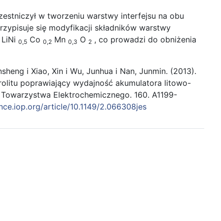
estniczył w tworzeniu warstwy interfejsu na obu
zypisuje się modyfikacji składników warstwy
 LiNi
Co
Mn
O
, co prowadzi do obniżenia
0,5
0,2
0,3
2
ansheng i Xiao, Xin i Wu, Junhua i Nan, Junmin. (2013).
trolitu poprawiający wydajność akumulatora litowo-
 Towarzystwa Elektrochemicznego. 160. A1199-
ence.iop.org/article/10.1149/2.066308jes