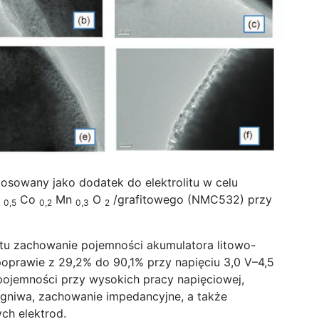
tosowany jako dodatek do elektrolitu w celu
i
Co
Mn
O
/grafitowego (NMC532) przy
0,5
0,2
0,3
2
litu zachowanie pojemności akumulatora litowo-
oprawie z 29,2% do 90,1% przy napięciu 3,0 V–4,5
ojemności przy wysokich pracy napięciowej,
gniwa, zachowanie impedancyjne, a także
ch elektrod.