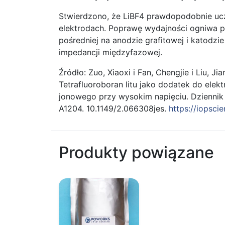
Stwierdzono, że LiBF4 prawdopodobnie ucz
elektrodach. Poprawę wydajności ogniwa pr
pośredniej na anodzie grafitowej i katodzie
impedancji międzyfazowej.
Źródło: Zuo, Xiaoxi i Fan, Chengjie i Liu, Ji
Tetrafluoroboran litu jako dodatek do elek
jonowego przy wysokim napięciu. Dziennik
A1204. 10.1149/2.066308jes.
https://iopsci
Produkty powiązane