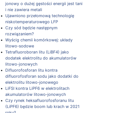
jonowy o dużej gęstości energii jest tani
i nie zawiera metali
Ujawniono przełomową technologię
niskotemperaturowego LFP
Czy sód będzie następnym
rozwiązaniem?
Wyścig chemii komórkowej: układy
litowo-sodowe
Tetrafluoroboran litu (LiBF4) jako
dodatek elektrolitu do akumulatorów
litowo-jonowych
Difluorofosforan litu kontra
difluorofosforan sodu jako dodatki do
elektrolitu litowo-jonowego
LiFSI kontra LiPF6 w elektrolitach
akumulatorów litowo-jonowych
Czy rynek heksafluorofosforanu litu
(LiPF6) będzie boom lub krach w 2021
roku?