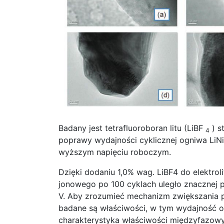
Badany jest tetrafluoroboran litu (LiBF
) s
4
poprawy wydajności cyklicznej ogniwa LiN
wyższym napięciu roboczym.
Dzięki dodaniu 1,0% wag. LiBF4 do elektro
jonowego po 100 cyklach uległo znacznej p
V. Aby zrozumieć mechanizm zwiększania p
badane są właściwości, w tym wydajność o
charakterystyka właściwości międzyfazowy