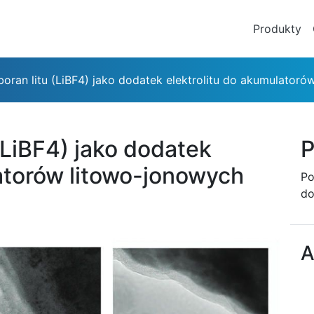
Produkty
boran litu (LiBF4) jako dodatek elektrolitu do akumulator
 (LiBF4) jako dodatek
P
latorów litowo-jonowych
Po
do
A