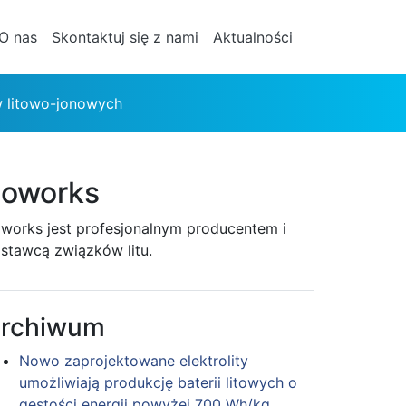
O nas
Skontaktuj się z nami
Aktualności
ów litowo-jonowych
oworks
works jest profesjonalnym producentem i
stawcą związków litu.
rchiwum
Nowo zaprojektowane elektrolity
umożliwiają produkcję baterii litowych o
gęstości energii powyżej 700 Wh/kg