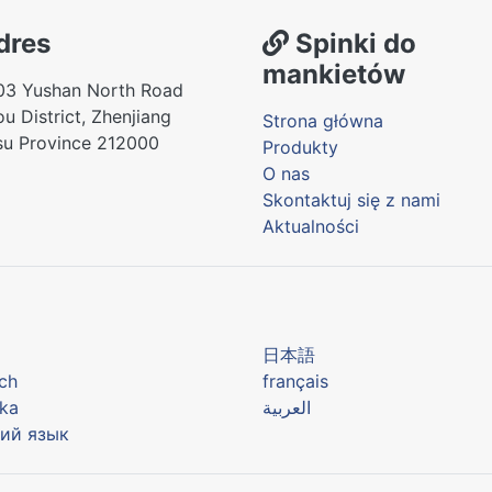
dres
Spinki do
mankietów
03 Yushan North Road
u District, Zhenjiang
Strona główna
su Province 212000
Produkty
O nas
Skontaktuj się z nami
Aktualności
어
日本語
ch
français
ka
العربية
ий язык