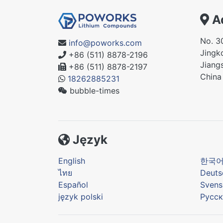
A
No. 3
info@poworks.com
Jingko
+86 (511) 8878-2196
Jiang
+86 (511) 8878-2197
China
18262885231
bubble-times
Język
English
한국
ไทย
Deuts
Español
Svens
język polski
Русск