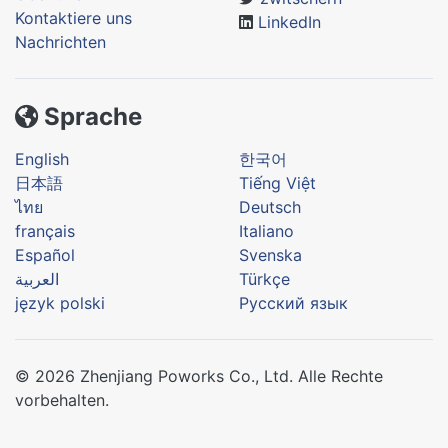
Kontaktiere uns
LinkedIn
Nachrichten
Sprache
English
한국어
日本語
Tiếng Việt
ไทย
Deutsch
français
Italiano
Español
Svenska
العربية
Türkçe
język polski
Русский язык
© 2026 Zhenjiang Poworks Co., Ltd. Alle Rechte
vorbehalten.