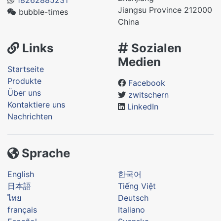
Jiangsu Province 212000
bubble-times
China
Links
Sozialen
Medien
Startseite
Produkte
Facebook
Über uns
zwitschern
Kontaktiere uns
LinkedIn
Nachrichten
Sprache
English
한국어
日本語
Tiếng Việt
ไทย
Deutsch
français
Italiano