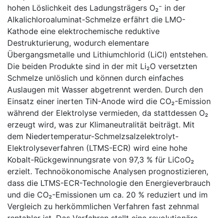
hohen Löslichkeit des Ladungsträgers O₂⁻ in der
Alkalichloroaluminat-Schmelze erfährt die LMO-
Kathode eine elektrochemische reduktive
Destrukturierung, wodurch elementare
Übergangsmetalle und Lithiumchlorid (LiCl) entstehen.
Die beiden Produkte sind in der mit Li₂O versetzten
Schmelze unlöslich und können durch einfaches
Auslaugen mit Wasser abgetrennt werden. Durch den
Einsatz einer inerten TiN-Anode wird die CO₂-Emission
während der Elektrolyse vermieden, da stattdessen O₂
erzeugt wird, was zur Klimaneutralität beiträgt. Mit
dem Niedertemperatur-Schmelzsalzelektrolyt-
Elektrolyseverfahren (LTMS-ECR) wird eine hohe
Kobalt-Rückgewinnungsrate von 97,3 % für LiCoO₂
erzielt. Technoökonomische Analysen prognostizieren,
dass die LTMS-ECR-Technologie den Energieverbrauch
und die CO₂-Emissionen um ca. 20 % reduziert und im
Vergleich zu herkömmlichen Verfahren fast zehnmal
rentabler ist. Das Verfahren stellt eine revolutionäre