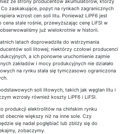
nież ze strony producentów akumulatorów, którzy
. Co zaskakujące, popyt na rynkach zagranicznych
spiera wzrost cen soli litu. Ponieważ LiPF6 jest
 cena stale rośnie, przewyższając cenę LiFSI w
bserwowaliśmy już wielokrotnie w historii.
tatnich latach doprowadziła do wstrzymania
oducentów soli litowej; niektórzy czołowi producenci
dukcyjnych, a ich ponowne uruchomienie zajmie
nych zakładów i mocy produkcyjnych nie działało
litowych na rynku stała się tymczasowo ograniczona
ych.
odstawowych soli litowych, takich jak węglan litu i
 czym wzrosły również koszty LiPF6 i LiFSI.
 produkcji elektrolitów na chińskim rynku
st obecnie większy niż na inne sole. Czy
zie się nadal pogłębiać lub zbliży się do
zekajmy, zobaczymy.