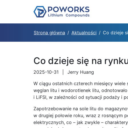
Strona główna
Aktualności
Co dzieje s
Co dzieje się na rynku
2025-10-31
|
Jerry Huang
W ciągu ostatnich czterech miesięcy wiele 
węglan litu i wodorotlenek litu, odnotowa
i LiFSI, w zależności od sytuacji podaży i p
Zapotrzebowanie na sole litu do magazyno
w drugiej połowie roku, wraz z rosnącym p
elektrycznych, co – jak zwykle – charakter