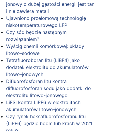
jonowy o dużej gęstości energii jest tani
i nie zawiera metali
Ujawniono przełomową technologię
niskotemperaturowego LFP
Czy sód będzie następnym
rozwiązaniem?
Wyścig chemii komórkowej: układy
litowo-sodowe
Tetrafluoroboran litu (LiBF4) jako
dodatek elektrolitu do akumulatorów
litowo-jonowych
Difluorofosforan litu kontra
difluorofosforan sodu jako dodatki do
elektrolitu litowo-jonowego
LiFSI kontra LiPF6 w elektrolitach
akumulatorów litowo-jonowych
Czy rynek heksafluorofosforanu litu
(LiPF6) będzie boom lub krach w 2021
roku?