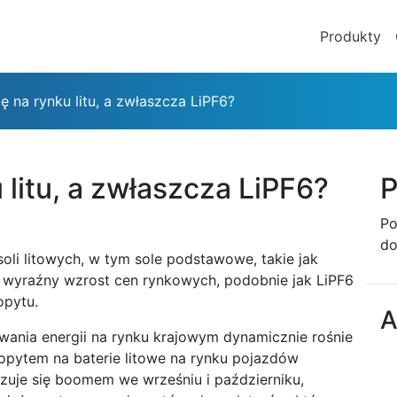
Produkty
ię na rynku litu, a zwłaszcza LiPF6?
 litu, a zwłaszcza LiPF6?
P
Po
do
soli litowych, w tym sole podstawowe, takie jak
ło wyraźny wzrost cen rynkowych, podobnie jak LiPF6
opytu.
A
wania energii na rynku krajowym dynamicznie rośnie
opytem na baterie litowe na rynku pojazdów
yzuje się boomem we wrześniu i październiku,