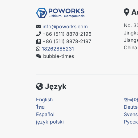
A
No. 3
info@poworks.com
Jingko
+86 (511) 8878-2196
Jiang
+86 (511) 8878-2197
China
18262885231
bubble-times
Język
English
한국
ไทย
Deuts
Español
Svens
język polski
Русск