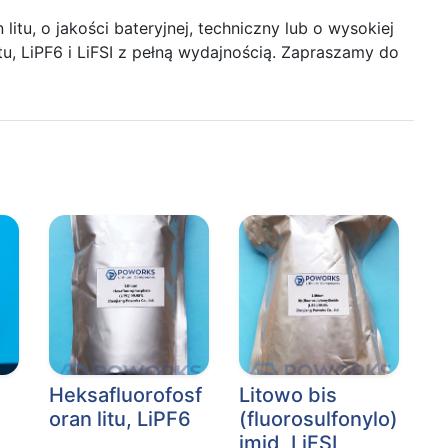
itu, o jakości bateryjnej, techniczny lub o wysokiej
tu, LiPF6 i LiFSI z pełną wydajnością. Zapraszamy do
o
Heksafluorofosf
Litowo bis
oran litu, LiPF6
(fluorosulfonylo)
imid, LiFSI