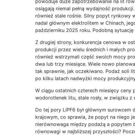
powoduje duże zapotrzebowanie na lit rów
osiągają niemal pełną wydajność produkcji
również stale rośnie. Silny popyt rynkowy w
nadal głównym elektrolitem w Chinach, jego
październiku 2025 roku. Podobną sytuację o
Z drugiej strony, konkurencja cenowa w os
produkcji przez wielu średnich i małych pr
również wstrzymali część swoich mocy pro
dwa lub trzy miesiące. Wiele nowo planowa
tak sprawnie, jak oczekiwano. Podaż soli 
po kilku latach nadwyżki mocy produkcyjn
W ciągu ostatnich czterech miesięcy ceny p
wodorotlenek litu, stale rosły, w związku z
Do tej pory LiPF6 był głównym surowcem do
krajowym, co sprawia, że popyt na niego je
nierównowaga między podażą a popytem będ
równowagi w najbliższej przyszłości? Poc