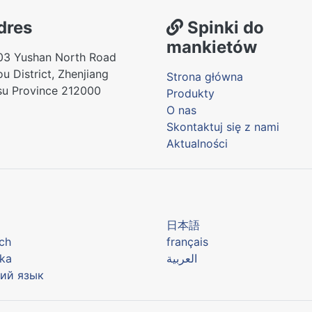
dres
Spinki do
mankietów
03 Yushan North Road
u District, Zhenjiang
Strona główna
su Province 212000
Produkty
O nas
Skontaktuj się z nami
Aktualności
어
日本語
ch
français
ka
العربية
ий язык